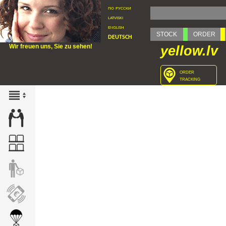
по русски
latviski
english
STOCK
ORDER
deutsch
Wir freuen uns, Sie zu sehen!
yellow.lv
order
tracking