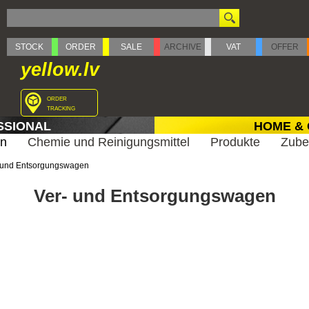
STOCK
ORDER
SALE
ARCHIVE
VAT
OFFER
yellow.lv
order
tracking
SSIONAL
HOME &
en
Chemie und Reinigungsmittel
Produkte
Zub
 und Entsorgungswagen