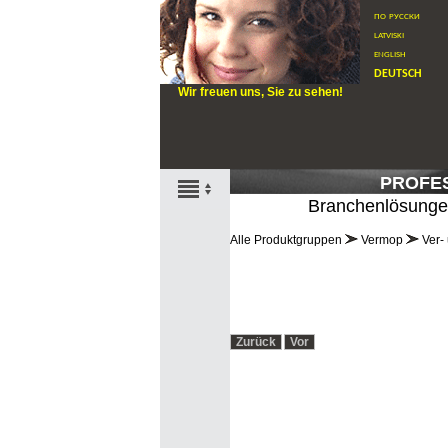
по русски
latviski
english
deutsch
Wir freuen uns, Sie zu sehen!
PROFE
Branchenlösung
Alle Produktgruppen
Vermop
Ver-