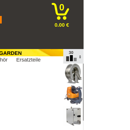
0
0.00 €
 GARDEN
TOP
ehör
Ersatzteile
100
30
10