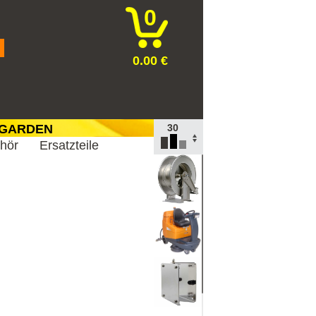
0
0.00 €
 GARDEN
30
ehör
Ersatzteile