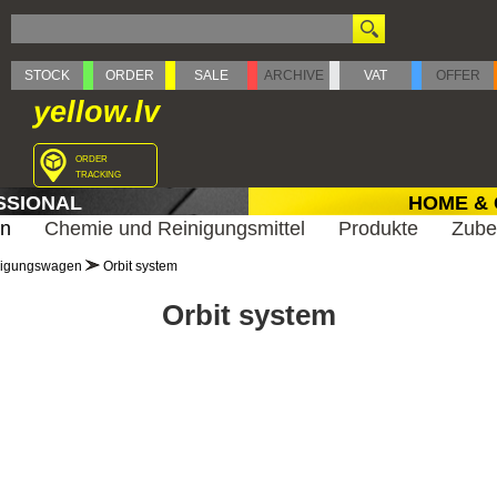
STOCK
ORDER
SALE
ARCHIVE
VAT
OFFER
yellow.lv
order
tracking
SSIONAL
HOME &
en
Chemie und Reinigungsmittel
Produkte
Zub
nigungswagen
Orbit system
Orbit system