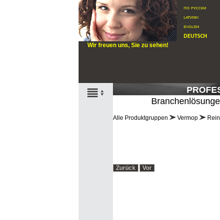
по русски
latviski
english
deutsch
Wir freuen uns, Sie zu sehen!
PROFE
Branchenlösung
Alle Produktgruppen
Vermop
Rei
Zurück
Vor