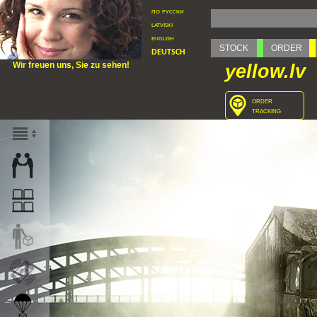
по русски
latviski
english
STOCK
ORDER
deutsch
Wir freuen uns, Sie zu sehen!
yellow.lv
order
tracking