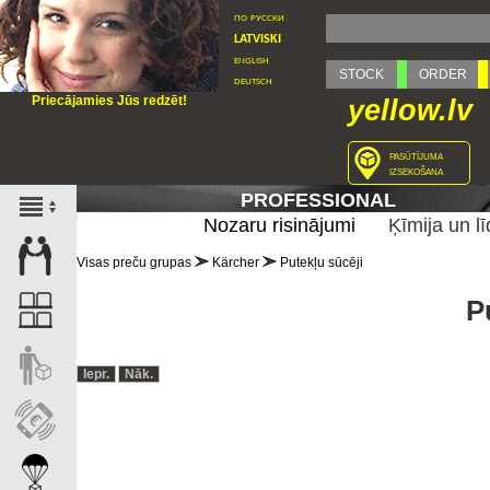
по русски
latviski
english
STOCK
ORDER
deutsch
Priecājamies Jūs redzēt!
yellow.lv
pasūtījuma
izsekošana
PROFESSIONAL
Nozaru risinājumi
Ķīmija un lī
Visas preču grupas
Kärcher
Putekļu sūcēji
P
Iepr.
Nāk.