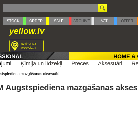
STOCK
ORDER
SALE
ARCHIVE
VAT
OFFER
yellow.lv
pasūtījuma
izsekošana
SSIONAL
HOME &
ājumi
Ķīmija un līdzekļi
Preces
Aksesuāri
Re
stspiediena mazgāšanas aksesuāri
 Augstspiediena mazgāšanas akses