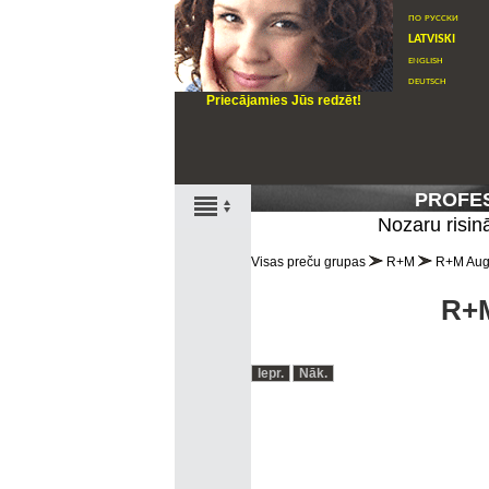
по русски
latviski
english
deutsch
Priecājamies Jūs redzēt!
PROFE
Nozaru risin
Visas preču grupas
R+M
R+M Aug
R+M
Iepr.
Nāk.