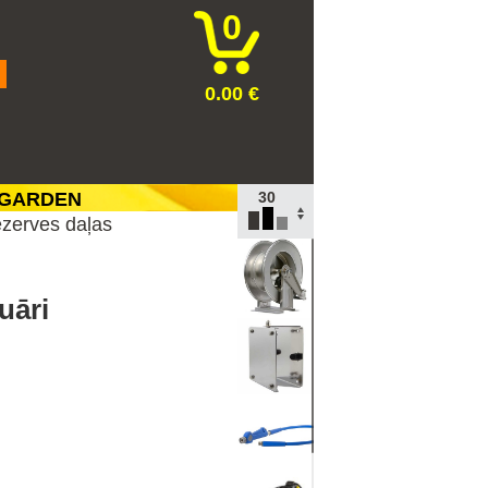
0
0.00 €
 GARDEN
TOP
zerves daļas
100
30
10
uāri