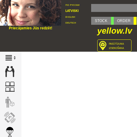
по русски
latviski
english
STOCK
ORDER
deutsch
Priecājamies Jūs redzēt!
yellow.lv
pasūtījuma
izsekošana