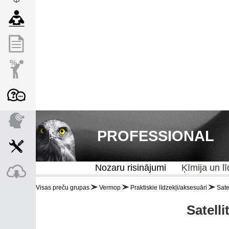
PROFESSIONAL
Nozaru risinājumi
Ķīmija un lī
Visas preču grupas
Vermop
Praktiskie līdzekļi/aksesuāri
Sate
Satell