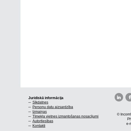
Juridiskā informācija
Sīkdatnes
Personu datu aizsardzība
Izmaiņas
© Incom9
Tīmekļa vietnes izmantošanas nosacījumi
Ph
Autortiesības
e-
Kontakti