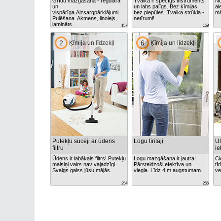
Grīdu mazgāšana - regulāra
Tvaika ir spēcīgs instruments
No
un
un labs palīgs. Bez ķīmijas,
al
vispārīga.Aizsargpārklājumi.
bez piepūles. Tvaika strūkla -
mā
Pulēšana. Akmens, linolejs,
netīrumi!
lamināts.
157
159
2
6
Ķīmija un līdzekļi
Ķīmija un līdzekļi
Putekļu sūcēji ar ūdens
Logu tīrītāji
Ul
filtru
ie
Ūdens ir labākais filtrs! Putekļu
Logu mazgāšana ir jautra!
Ci
maisiņi vairs nav vajadzīgi.
Pārsteidzoši efektīva un
tī
Svaigs gaiss jūsu mājās.
viegla. Līdz 4 m augstumam.
ve
254
255