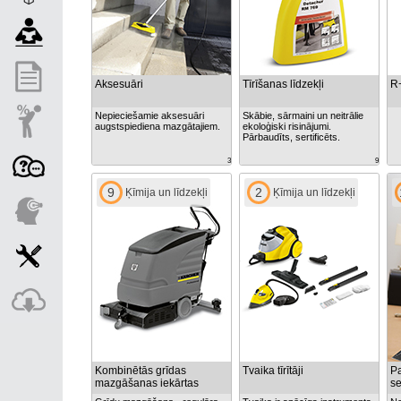
Aksesuāri
Tīrīšanas līdzekļi
R
Nepieciešamie aksesuāri
Skābie, sārmaini un neitrālie
augstspiediena mazgātajiem.
ekoloģiski risinājumi.
Pārbaudīts, sertificēts.
3
9
9
2
Ķīmija un līdzekļi
Ķīmija un līdzekļi
Kombinētās grīdas
Tvaika tīrītāji
Pa
mazgāšanas iekārtas
se