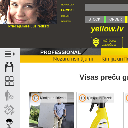
по русски
latviski
english
STOCK
ORDER
deutsch
Priecājamies Jūs redzēt!
yellow.lv
pasūtījuma
izsekošana
PROFESSIONAL
Nozaru risinājumi
Ķīmija un lī
Visas preču gr
15
19
Ķīmija un līdzekļi
Ķīmija un līdzekļi