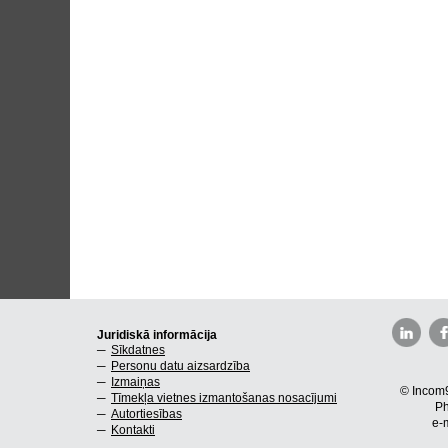
Juridiskā informācija
Sīkdatnes
Personu datu aizsardzība
Izmaiņas
© Incom9
Tīmekļa vietnes izmantošanas nosacījumi
Ph
Autortiesības
e-
Kontakti