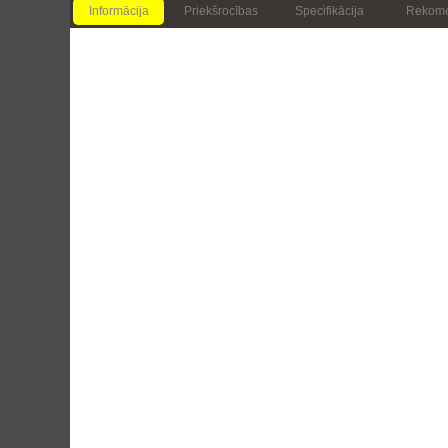
Informācija
Priekšrocības
Specifikācija
Rekome