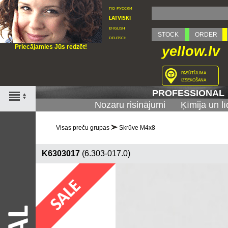
по русски
latviski
english
STOCK
ORDER
deutsch
Priecājamies Jūs redzēt!
yellow.lv
pasūtījuma
izsekošana
PROFESSIONAL
Nozaru risinājumi
Ķīmija un lī
Visas preču grupas
Skrūve M4x8
K6303017
(6.303-017.0)