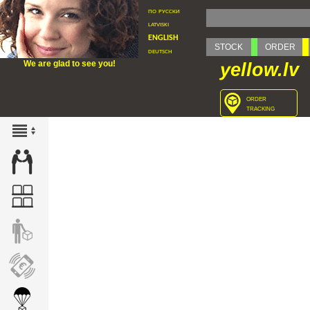
по русски
latviski
english
STOCK
ORDER
deutsch
We are glad to see you!
yellow.lv
order
tracking